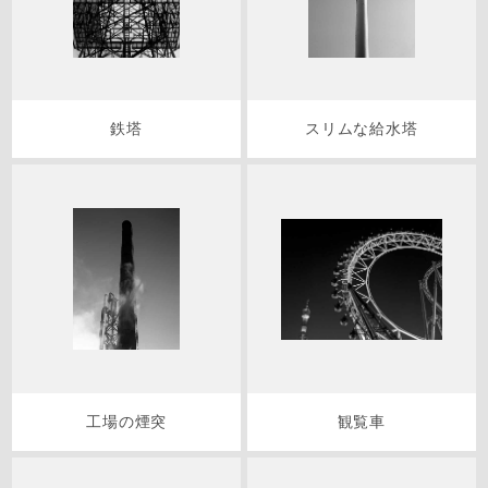
鉄塔
スリムな給水塔
工場の煙突
観覧車