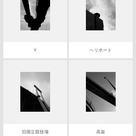
Y
ヘリポート
旧国立競技場
高架