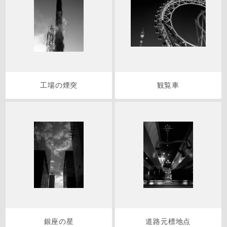
工場の煙突
観覧車
銀座の星
道路元標地点