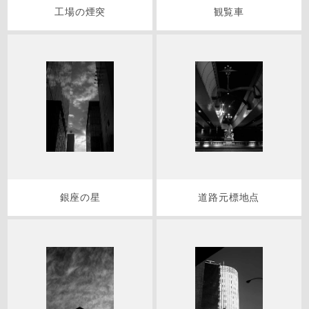
工場の煙突
観覧車
銀座の星
道路元標地点