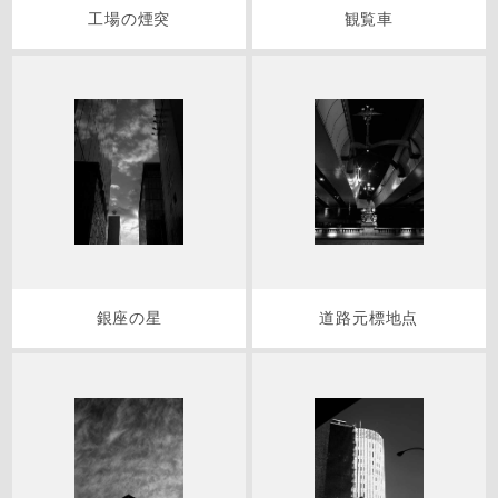
工場の煙突
観覧車
銀座の星
道路元標地点